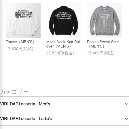
Trainer（MEN’S）
Mock Neck Knit Pull
Raglan Sweat Shirt
over（MEN’S）
（MEN’S）
17,600円(税込)
27,500円(税込)
15,400円(税込)
カテゴリー
VIRI-DARI deserta - Men's
VIRI-DARI deserta - Ladie's