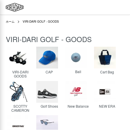
ホーム
VIRI-DARI GOLF - GOODS
VIRI-DARI GOLF - GOODS
カテゴリー一覧
Ball
VIRI-DARI
CAP
Cart Bag
GOODS
SCOTTY
Golf Shoes
New Balance
NEW ERA
CAMERON