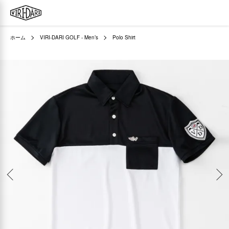
ホーム
VIRI-DARI GOLF - Men’s
Polo Shirt