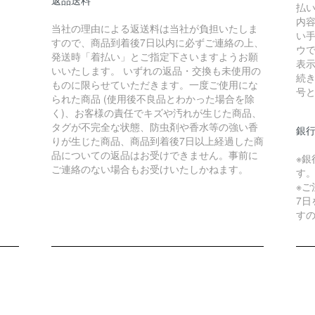
払
内
当社の理由による返送料は当社が負担いたしま
い
すので、商品到着後7日以内に必ずご連絡の上、
ウで
発送時「着払い」とご指定下さいますようお願
表
いいたします。 いずれの返品・交換も未使用の
続
ものに限らせていただきます。一度ご使用にな
号
られた商品 (使用後不良品とわかった場合を除
く)、お客様の責任でキズや汚れが生じた商品、
タグが不完全な状態、防虫剤や香水等の強い香
銀
りが生じた商品、商品到着後7日以上経過した商
品についての返品はお受けできません。事前に
※
ご連絡のない場合もお受けいたしかねます。
す
※
7
す