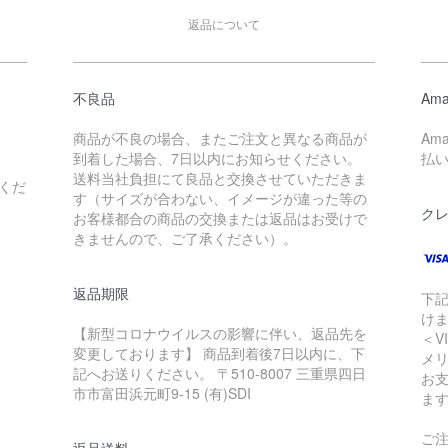
返品について
不良品
Ama
商品が不良の場合、またご注文と異なる商品が
Am
到着した場合、7日以内にお知らせください。
払
送料当社負担にて良品と交換させていただきま
くだ
す（サイズが合わない、イメージが違った等の
ク
お客様都合の商品の交換または返品はお受けで
きませんので、ご了承ください）。
返品期限
下
け
【新型コロナウイルスの影響に伴い、返品先を
＜V
変更しております】 商品到着後7日以内に、下
メ
記へお送りください。 〒510-8007 三重県四日
お
市市富田浜元町9-15 (有)SDI
ま
ご
返品送料