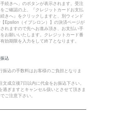
い手続きへ」のボタンが表示されます。受注
容をご確認の上、『クレジットカードお支払
手続きへ』をクリックしますと、別ウィンド
【Epsilon（イプシロン）】の決済ページが
示されますので先へお進み頂き、お支払い手
きをお願いいたします。クレジットカード番
と有効期限を入力をして終了となります。
行振込
銀行振込の手数料はお客様のご負担となりま
。
ご注文成立後7日以内に代金をお振込下さい。
日を過ぎますとキャンセル扱いとさせて頂きま
のでご注意下さい。