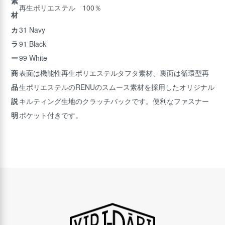
素
再生ポリエステル 100％
材
カ
31 Navy
ラ
91 Black
ー
99 White
商
表面は機能性再生ポリエステルタフタ素材、裏面は循環型再
品
生ポリエステルのRENUのスムース素材を採用したオリジナル
説
キルティング生地のクラッチバックです。便利なファスナー
明
ポケット付きです。