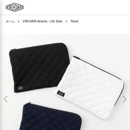
ホーム
VIRI-DARI deserta - Life Style
Travel