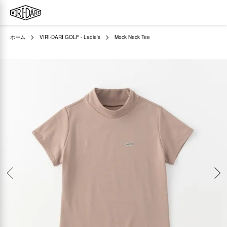
ホーム
VIRI-DARI GOLF - Ladie's
Mock Neck Tee