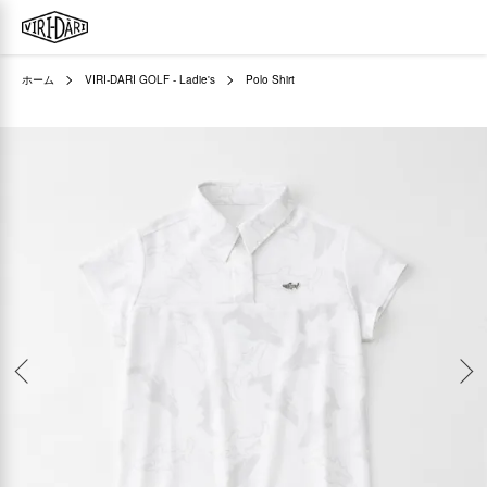
ホーム
VIRI-DARI GOLF - Ladie's
Polo Shirt