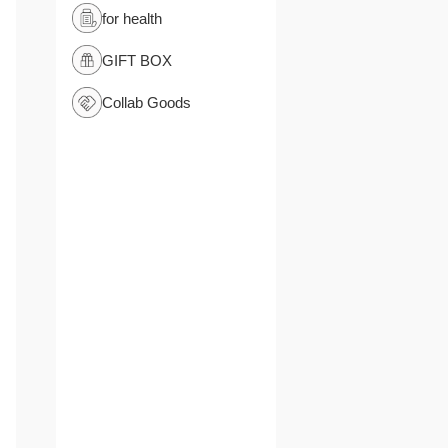
for health
GIFT BOX
Collab Goods