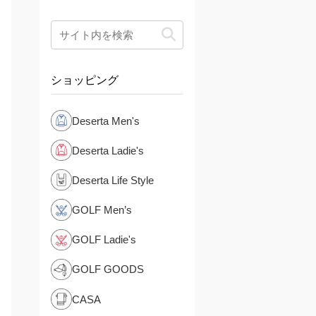
ショッピング
Deserta Men's
Deserta Ladie's
Deserta Life Style
GOLF Men’s
GOLF Ladie's
GOLF GOODS
CASA