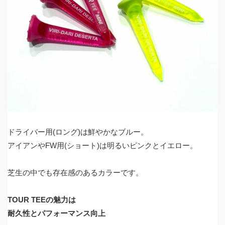
ドライバー用
(
ロング
)
は鮮やかなブルー。
アイアンや
FW
用
(
ショート
)
は明るいピンクとイエロー。
芝生の中でも存在感のあるカラーです。
TOUR TEE
の魅力は
耐久性とパフォーマンス向上