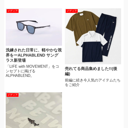
メディア
メディア
洗練された日常に、軽やかな視
界をーALPHABLEND サング
ラス新登場
「LIFE with MOVEMENT」をコ
売れてる商品集めました!!(後
ンセプトに掲げる
編)
ALPHABLEND。
前編に続き今人気のアイテムたち
をご紹介
メディア