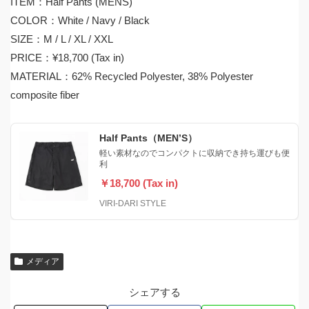
ITEM：Half Pants (MENS)
COLOR：White / Navy / Black
SIZE：M / L / XL / XXL
PRICE：¥18,700 (Tax in)
MATERIAL：62% Recycled Polyester, 38% Polyester
composite fiber
Half Pants（MEN’S）
軽い素材なのでコンパクトに収納でき持ち運びも便
利
￥18,700 (Tax in)
VIRI-DARI STYLE
メディア
シェアする