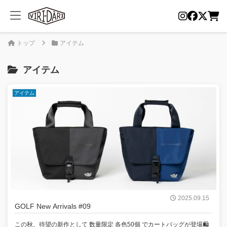
トップ
アイテム
アイテム
アイテム
2025.09.15
GOLF New Arrivals #09
この秋、待望の新作として 数量限定 各色50個 でカートバッグが登場🛍️