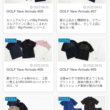
2025.09.01
2025.09.01
GOLF New Arrivals #08
GOLF New Arrivals #07
カジュアルラインのBig Poketを
夏の上品さと機能性を。ラウン
ゴルフラインに落としこまれた
ドをより快適に、そして上品に
人気の「Big Pocket シリーズ」
魅せる一枚
アイテム
アイテム
2025.09.01
2025.09.01
GOLF New Arrivals #06
GOLF New Arrivals #05
夏のラウンドを軽やかに、上質
太陽☀️の下で表情を変えてくれる
に整えるVIRI-DARI のバイカラー
プリントと、身体の動きに寄り
ポロ。👕
添うストレッチ素材が魅力の1枚
アイテム
アイテム