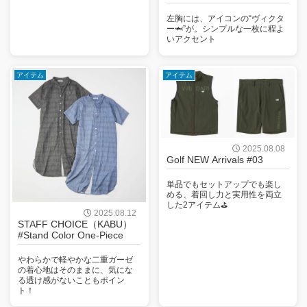
左胸には、アイコンの“ヴィクタ
ー🦈”が。シンプルな一枚に程よ
いアクセント
アイテム
アイテム
2025.08.08
Golf NEW Arrivals #03
単品でもセットアップでも楽し
める、着回し力と実用性を両立
した2アイテム⛳
2025.08.12
STAFF CHOICE（KABU）
#Stand Color One-Piece
やわらかで軽やかな二重ガーゼ
の着心地はそのままに、気にな
る透け感がないこともポイン
ト！