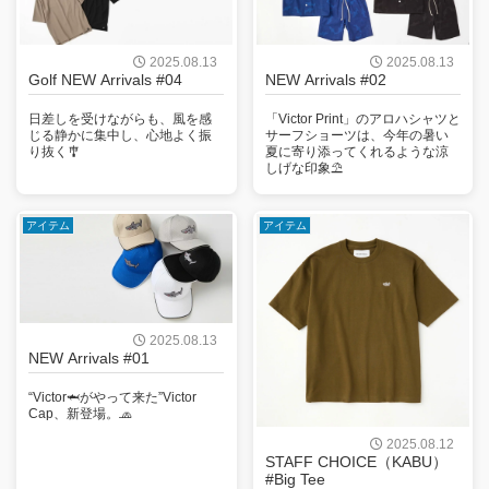
2025.08.13
2025.08.13
Golf NEW Arrivals #04
NEW Arrivals #02
日差しを受けながらも、風を感
「Victor Print」のアロハシャツと
じる静かに集中し、心地よく振
サーフショーツは、今年の暑い
り抜く🎐
夏に寄り添ってくれるような涼
しげな印象⛱
アイテム
アイテム
2025.08.13
NEW Arrivals #01
“Victor🦈がやって来た”Victor
Cap、新登場。🧢
2025.08.12
STAFF CHOICE（KABU）
#Big Tee