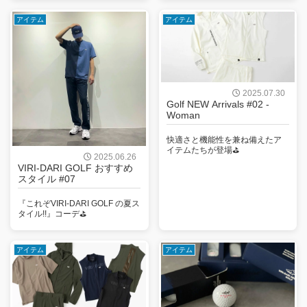
アイテム
アイテム
2025.07.30
Golf NEW Arrivals #02 -
Woman
快適さと機能性を兼ね備えたア
イテムたちが登場⛳️
2025.06.26
VIRI-DARI GOLF おすすめ
スタイル #07
『これぞVIRI-DARI GOLF の夏ス
タイル!!』コーデ⛳
アイテム
アイテム